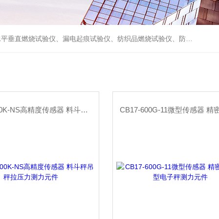
试验仪、摩擦磨损试验仪及试验机等各类检测仪器，并代理了德国WAZAU、德国PTL、德国FISCHER、日本NMB、日本NoiseKen、美国MONROE ELECTRONICS等国际检测仪器。
U3S1-500K-NS高精度传感器 料斗秤吊秤拉压力测力元件