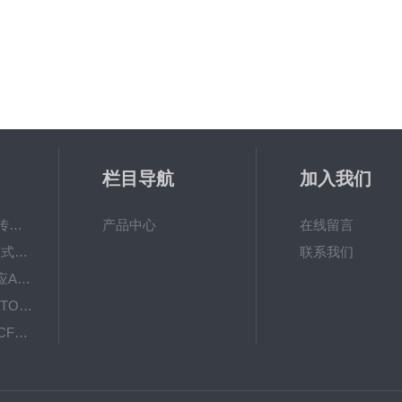
栏目导航
加入我们
AUTO-CFWY位移传感器拉伸和回弹变送器
产品中心
在线留言
AUTO-CFBPY投入式液位传感器工厂变送器
联系我们
汽车压力传感器供应AUTO-SR097工厂直销
压式结构传感器AUTO S114B工厂直销变送器
称重传感器AUTO-CFBLBH实验设备测量仪器
压式结构传感器AUTO S113A厂家直销变送器