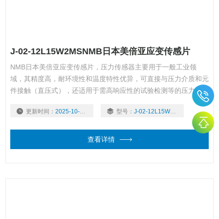
J-02-12L15W2MSNMB日本美倍亚应变传感片
NMB日本美倍亚应变传感片，压力传感器主要用于一般工业领
域，其精度高，耐环境性和温度特性优异，可直接与压力介质和元
件接触（直压式），还适用于需高响应性的试验检测等的压力计
测。
更新时间：
2025-10-11
型号：
J-02-12L15W2MS
查看详情