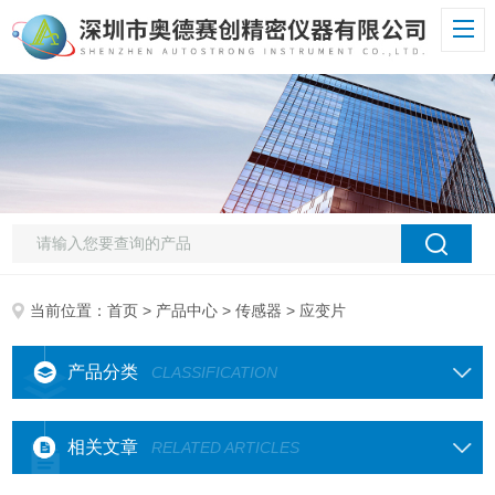
当前位置：
首页
>
产品中心
>
传感器
> 应变片
产品分类
CLASSIFICATION
相关文章
RELATED ARTICLES