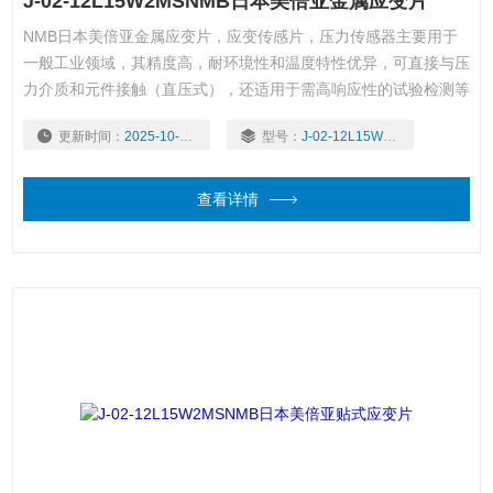
J-02-12L15W2MSNMB日本美倍亚金属应变片
NMB日本美倍亚金属应变片，应变传感片，压力传感器主要用于
一般工业领域，其精度高，耐环境性和温度特性优异，可直接与压
力介质和元件接触（直压式），还适用于需高响应性的试验检测等
的压力计测。
更新时间：
2025-10-11
型号：
J-02-12L15W2MS
查看详情