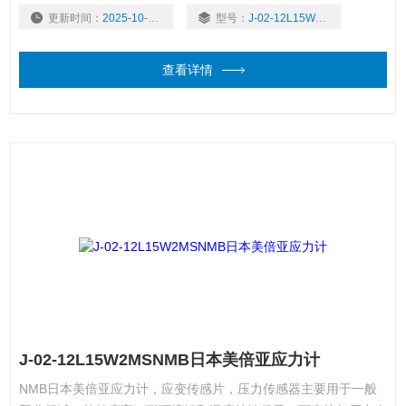
力计测。
更新时间：
2025-10-11
型号：
J-02-12L15W2MS
查看详情
J-02-12L15W2MSNMB日本美倍亚应力计
NMB日本美倍亚应力计，应变传感片，压力传感器主要用于一般