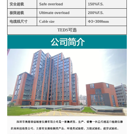
安全超载
Safe overload
150%F.S.
极限超载
Ultimate overload
200%F.S.
电缆线尺寸
Cable size
Φ
3
×
30
00mm
TEDS
可选