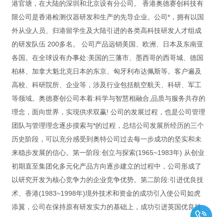
港官塘，在大陆的深圳和北京设有分公司。 香港奥德赛创科技有
限公司是香港检测仪器研发和生产的先导企业。公司*，拥有以国
外从业人员、归港留学生及大陆引进的各类高科技研发人才组成
的研发队伍 200多名。 公司产品远销美国、欧洲、日本及东南亚
各国。在全球设有办事处:美国的三藩市、墨西哥的西哥城、德国
柏林、加拿大魁北克日本的东京、匈牙利布达佩斯等。客户遍及
高校、科研院所、企业等，涉及行业包括航空航天、科研、军工
等领域。奥德赛创公司本着:科学与智慧相融合,品质与服务共存的
理念，面向世界，实现供求双赢! 公司的发展过程，也是公司管理
团队与管理理念逐步摸索与*的过程，总结公司发展所经历的三个
历史阶段，可以充分感受到奥特公司过去每一步成功的坚实和未
来稳步发展的信心。第一阶段:创立与探索(1965~1983年) 从创业
初期直至集团化多元化产品方向逐步建立的过程中，公司形成了
以研究开发为核心竞争力的企业竞争优势。第二阶段:引进优良技
术、香港(1983~1998年)境外技术和资金的成功引入使公司如虎
添翼，公司在保持原有研发实力的基础上，成功引进英国优良技