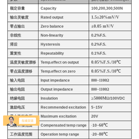
额定容量
Capacity
100,200,300,500N
1.5
±
20%mV/V
输出灵敏度
Rated output
±
0.05 mV/V
零点输出
Zero balance
非线性
Non-linearity
0.2%F.S.
滞后
Hysteresis
0.2%F.S.
重复性
Repeatability
0.1%F.S.
0.05%F.S./10
℃
温度灵敏度漂移
Temp.effect on output
0.05%F.S./10
℃
零点温度漂移
Temp.effect on zero
输入电阻
Input impedance
800
~
1100Ω
输出电阻
Output impedance
800
~
1100Ω
≥
5000M
绝缘电阻
Insulation
Ω
/100VDC
激励电压
Recommended excitation
5
~
15V
最大激励电压
Maximum excitation
20V
60
℃
温度补偿范围
Compensated temp range
-
10
~
80
℃
工作温度范围
Operation temp range
-
20
~