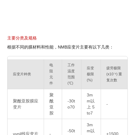
主要分类及规格
根据不同的膜材料和性能，NMB应变片主要有以下几类：
电
工作
应变
疲劳极限
阻
温度
应变片种类
极限
(x10⁻⁶) 重
元
范围
(%)
复次数
件
(℃)
聚
3m
聚酰亚胺膜应
酰
-30t
m以
-
变片
亚
o70
上 5
胺
to7
3m
-50t
m以
vynil线应变片
-
±1500