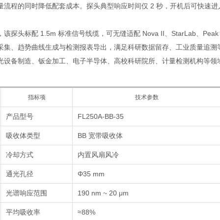
量流程的同时降低配套成本。探头典型响应时间仅 2 秒，开机后可快速
该探头标配 1.5m 标准信号线缆，可无缝适配 Nova II、StarLab、P
采集、趋势曲线生成与检测报表导出，满足科研数据留存、工业质量追溯
光设备制造、钣金加工、电子半导体、高校科研院所、计量检测机构等领
指标项
技术参数
产品型号
FL250A-BB-35
吸收体类型
BB 宽带吸收体
冷却方式
内置风扇风冷
通光孔径
Φ35 mm
光谱响应范围
190 nm ~ 20 μm
平均吸收率
≈88%