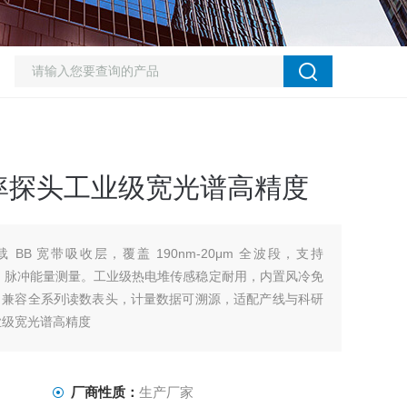
率探头工业级宽光谱高精度
-35 搭载 BB 宽带吸收层，覆盖 190nm-20μm 全波段，支持
J-300J 脉冲能量测量。工业级热电堆传感稳定耐用，内置风冷免
斑，兼容全系列读数表头，计量数据可溯源，适配产线与科研
业级宽光谱高精度
厂商性质：
生产厂家