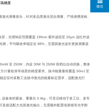
谱高精度
微信
冷型热电堆激光测量探头，针对多品类激光混合测量、产线便携巡检、
光谱响应范围覆盖 190nm 紫外波段至 20μm 远红外波
检测，平均吸收率稳定在 88%，无需因激光波长更换测量器
至 250W，内设 30W 与 250W 双档位自动切换，整体
方计量校准等场景的精度要求。脉冲能量量程覆盖 50mJ 至
²，可稳定应对多数工业脉冲激光的能量标定需求，适配激光打
备体积紧凑、重量仅 0.4kg，可灵活移动于多工位、多车
径可直接适配大光斑激光输出，无需额外配置缩束镜等光学附