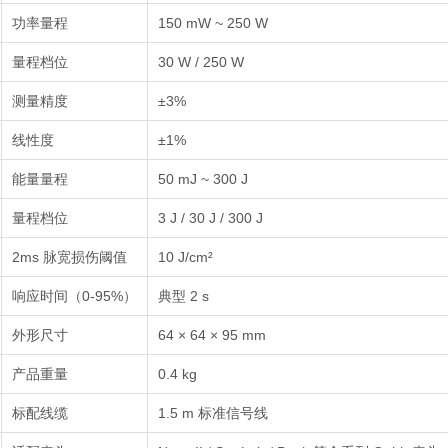
功率量程
150 mW ~ 250 W
量程档位
30 W / 250 W
测量精度
±3%
线性度
±1%
能量量程
50 mJ ~ 300 J
量程档位
3 J / 30 J / 300 J
2ms 脉宽损伤阈值
10 J/cm²
响应时间（0-95%）
典型 2 s
外形尺寸
64 × 64 × 95 mm
产品重量
0.4 kg
标配线缆
1.5 m 标准信号线