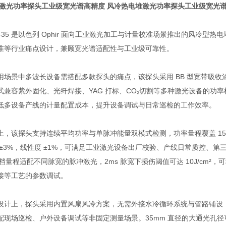
激光功率探头工业级宽光谱高精度
风冷热电堆激光功率探头工业级宽光
-BB-35 是以色列 Ophir 面向工业激光加工与计量校准场景推出的风
准等行业痛点设计，兼顾宽光谱适配性与工业级可靠性。
场景中多波长设备需搭配多款探头的痛点，该探头采用 BB 型宽带吸收涂层，
式兼容紫外固化、光纤焊接、YAG 打标、CO₂切割等多种激光设备的功率
低多设备产线的计量配置成本，提升设备调试与日常巡检的工作效率。
，该探头支持连续平均功率与单脉冲能量双模式检测，功率量程覆盖 150mW 
 ±3%，线性度 ±1%，可满足工业激光设备出厂校验、产线日常质控、第三
三档量程适配不同脉宽的脉冲激光，2ms 脉宽下损伤阈值可达 10J/cm
接等工艺的参数调试。
设计上，探头采用内置风扇风冷方案，无需外接水冷循环系统与管路铺设，设
配现场巡检、户外设备调试等非固定测量场景。35mm 直径的大通光孔