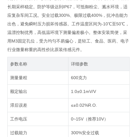
长期采样稳定。防护等级达到IP67，可抵御粉尘、溅水环境，适
应复杂车间工况。安全过载300%、极限过载400%，抗冲击能力
出色，避免瞬时压力损坏传感器。工作温度区间为-10℃至50℃，
温漂控制优秀，高低温环境下测量偏差极小。整体安装简便，采
用M3固定孔位，受力均匀不易偏心，是轻工、食品、医药、电子
行业微量称重的高性价比原装传感元件。
参数名称
详细参数
测量量程
600克力
额定输出
1.0±0.1mV/V
滞后误差
≤±0.02%R.O.
工作电压
0~15V（推荐10V）
过载能力
300%安全过载