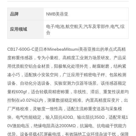
品牌
NMB美蓓亚
电子/电池,航空航天,汽车及零部件,电气,综
应用领域
合
CB17-600G-C是日本MinebeaMitsumi美蓓亚推出的单点式高精
度称重传感器，专为小量程、高精度工业测力场景研发。产品采
用优质航空铝合金材质，阳极氧化处理外壳，耐腐耐磨，结构紧
凑小巧，适配狭小安装空间，广泛应用于精密电子秤、包装检测
设备、自动化分选设备、实验室测力仪器等场景。该传感器额定
量程600gf，适合轻载荷精密称重，非线性、滞后、重复性误差均
控制在±0.02%以内，测量数据稳定精准。内置高精度应变片，出
厂严格校准，灵敏度一致性高，适配主流称重变送器与采集模
块。电气性能稳定，输入阻抗420Ω、输出阻抗350Ω，适配常规1
0V激励电压，绝缘电阻高达2000MΩ，抗漏电、抗电磁干扰能力
优异。设备搭载4芯屏蔽电缆，有效隔绝工业环境杂波干扰，保障