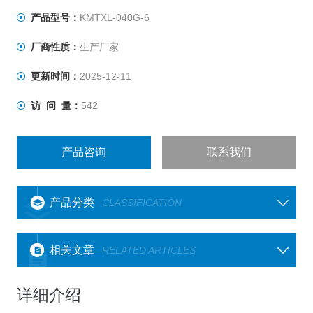
快速且 25 周温度漂移低于 2.8℃。
产品型号：
KMTXL-040G-6
厂商性质：
生产厂家
更新时间：
2025-12-11
访 问 量：
542
产品咨询
联系我们
产品分类
CLASSIFICATION
相关文章
RELATED ARTICLES
详细介绍