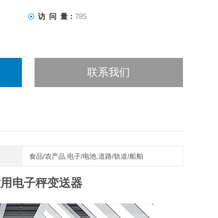
访 问 量：
785
联系我们
食品/农产品,电子/电池,道路/轨道/船舶
适用电子秤变送器