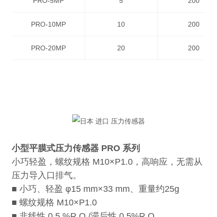
PRO-5MP
5
200
温度变化对零点的影响
±0.8 %F.S./10 ℃
PRO-10MP
10
200
温度变化对输出的影响
±0.8 %LOAD/10 ℃
PRO-20MP
20
200
连接器
PRC03-32A10-7F10.5
电缆
φ3.8、带4芯屏蔽线、30 cm直接连接
防护等级
IP65 等级
弹性体材质
不锈钢
小型平膜式压力传感器 PRO 系列
安装螺钉
M10×P1.0
小巧轻盈，螺纹规格 M10×P1.0，高响应，无需从
压力导入口排气。
■ 小巧、轻盈 φ15 mm×33 mm、重量约25g
■ 螺纹规格 M10×P1.0
■ 非线性 0.5 %R.O./滞后性 0.5%R.O.