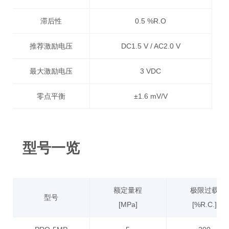
滞后性
0.5 %R.O
推荐激励电压
DC1.5 V / AC2.0 V
最大激励电压
3 VDC
零点平衡
±1.6 mV/V
输入电阻
350 Ω±40 Ω
型号一览
输出电阻
350 Ω±40 Ω
绝缘电阻
1 000 MΩ以上(电桥与主体之间)
额定量程
极限过载
补偿温度范围
－30 ℃ ~ 150 ℃
型号
[MPa]
[%R.C.]
安全温度范围
-40 ℃ ~ 160 ℃