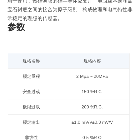
对于使用了该硅薄膜的硅半导体应变片，电阻丝本身和蓝
宝石衬底之间的接合为原子级别，构成物理和电气特性非
常稳定的理想的传感器。
参数
规格名称
规格内容
额定量程
2 Mpa ~ 20MPa
安全过载
150 %R.C.
极限过载
200 %R.C.
额定输出
±1.0 mV/V±0.3 mV/V
非线性
0.5 %R.O