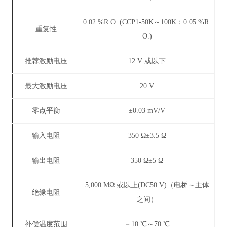
0.02 %R.O..(CCP1-50K～100K：0.05 %R.
重复性
O.)
推荐激励电压
12 V 或以下
最大激励电压
20 V
零点平衡
±0.03 mV/V
输入电阻
350 Ω±3.5 Ω
输出电阻
350 Ω±5 Ω
5,000 MΩ 或以上(DC50 V)（电桥～主体
绝缘电阻
之间）
补偿温度范围
－10 ℃～70 ℃