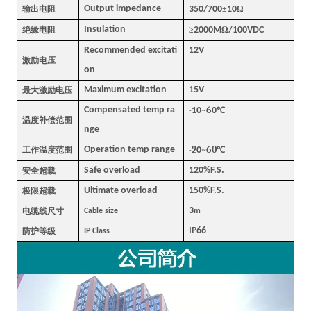
Output impedance
输出电阻
350/700
±
10
Ω
Insulation
绝缘电阻
≥
2000M
Ω
/100VDC
Recommended excitati
12V
激励电压
on
Maximum excitation
15V
最大激励电压
6
Compensated temp ra
-
10
~
0
℃
温度补偿范围
nge
2
60
Operation temp range
工作温度范围
-
0
~
℃
Safe overload
120%F.S.
安全超载
Ultimate overload
150%F.S.
极限超载
3
电缆线尺寸
Cable size
m
IP66
防护等级
IP Class