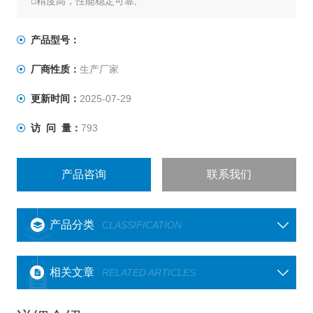
精度高，性能稳定可靠;
没有集流环等磨损件，可高速长时间运转，输出正反转扭
矩信号;
产品型号：
两端均为键连接;
厂商性质：
生产厂家
最高转速不超过4000转/分钟。
更新时间：
2025-07-29
访 问 量：
793
产品咨询
联系我们
产品分类
CLASSIFICATION
相关文章
RELATED ARTICLES