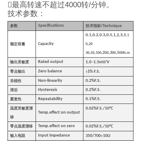
最高转速不超过4000转/分钟。
技术参数：
Specifications
参数
技术指标
/Technique
0.1,0.2,0.3,0.5,1,2,3,5,
1
Capacity
,
额定容量
0
20
,
,
,2
,3
,5
.
30
50
100
00
00
00N
m
Rated output
输出灵敏度
1.0
~
1.5mV/V
1
Zero balance
零点输出
±
% F.S.
Non-linearity
0.2%F.S.
非线性
Hysteresis
0.2%F.S.
滞后
Repeatability
0.1%F.S.
重复性
温度灵敏度漂
0.02%F.S./10
℃
Temp.effect on output
移
Temp.effect on zero
零点温度漂移
0.02%F.S./10
℃
Input impedance
输入电阻
350/700
±
10
Ω